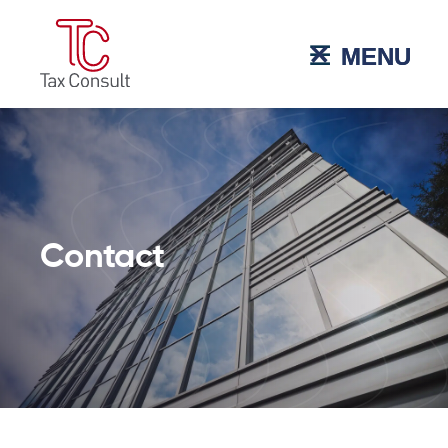
˟
☰
MENU
MENU
Contact