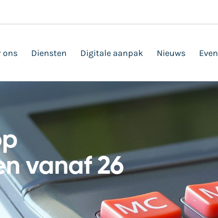
 ons
Diensten
Digitale aanpak
Nieuws
Even
op
en vanaf 26