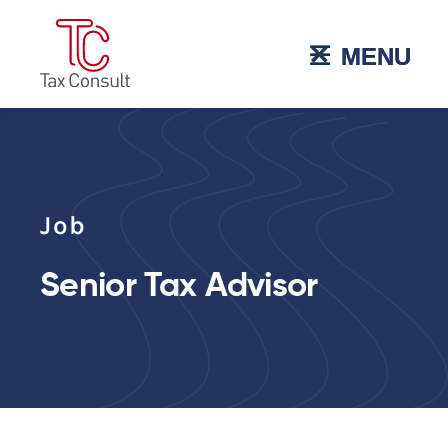
˟
☰
MENU
MENU
Job
Senior Tax Advisor