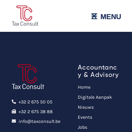
˟
☰
MENU
MENU
Accountanc
y & Advisory
Home
Digitale Aanpak
+32 2 675 50 05
Nieuws
+32 2 675 38 88
Events
info@taxconsult.be
Jobs