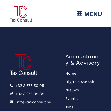
˟
☰
MENU
MENU
Accountanc
y & Advisory
Home
Digitale Aanpak
+32 2 675 50 05
Nieuws
+32 2 675 38 88
Events
info@taxconsult.be
Jobs