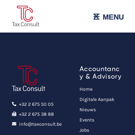
˟
☰
MENU
MENU
Accountanc
y & Advisory
Home
Digitale Aanpak
+32 2 675 50 05
Nieuws
+32 2 675 38 88
Events
info@taxconsult.be
Jobs