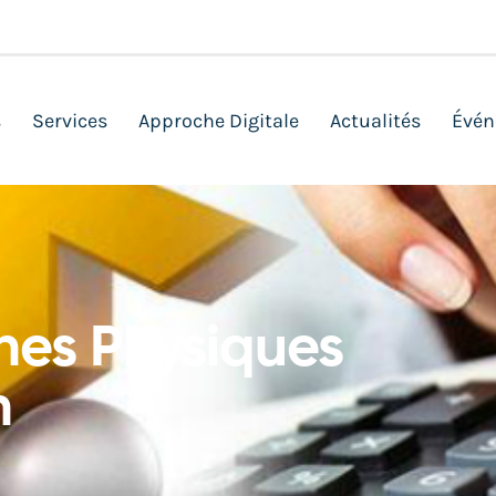
s
Services
Approche Digitale
Actualités
Évén
nes Physiques
n