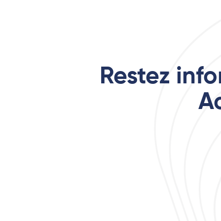
Restez inf
A