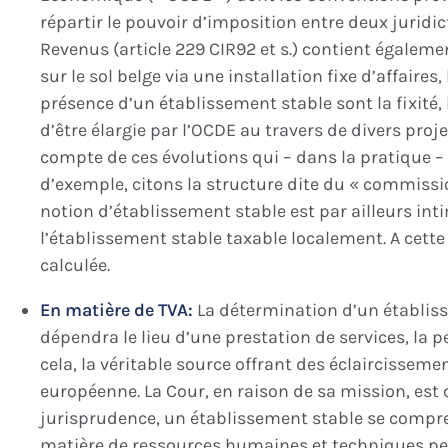
répartir le pouvoir d’imposition entre deux juridic
Revenus (article 229 CIR92 et s.) contient égalemen
sur le sol belge via une installation fixe d’affair
présence d’un établissement stable sont la fixité
d’être élargie par l’OCDE au travers de divers pr
compte de ces évolutions qui – dans la pratique – r
d’exemple, citons la structure dite du « commissi
notion d’établissement stable est par ailleurs int
l’établissement stable taxable localement. A cette 
calculée.
En matière de TVA:
La détermination d’un établisse
dépendra le lieu d’une prestation de services, la p
cela, la véritable source offrant des éclaircisseme
européenne. La Cour, en raison de sa mission, est 
jurisprudence, un établissement stable se compr
matière de ressources humaines et techniques perm