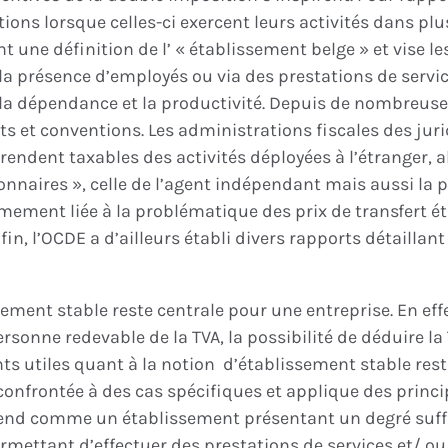
tions lorsque celles-ci exercent leurs activités dans plu
t une définition de l’ « établissement belge » et vise l
es, la présence d’employés ou via des prestations de servi
, la dépendance et la productivité. Depuis de nombreus
ojets et conventions. Les administrations fiscales des 
endent taxables des activités déployées à l’étranger, al
onnaires », celle de l’agent indépendant mais aussi la
imement liée à la problématique des prix de transfert ét
fin, l’OCDE a d’ailleurs établi divers rapports détaillan
ment stable reste centrale pour une entreprise. En effe
ersonne redevable de la TVA, la possibilité de déduire la
nts utiles quant à la notion d’établissement stable rest
confrontée à des cas spécifiques et applique des princi
end comme un établissement présentant un degré suffi
ettant d’effectuer des prestations de services et/ ou d